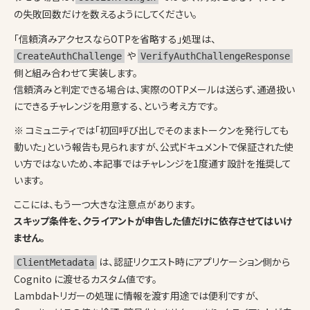
の失敗回数だけを数えるようにしてください。
「信頼済みアクセスならOTPを省略する」処理は、
や
CreateAuthChallenge
VerifyAuthChallengeResponse
側と組み合わせて実装します。
信頼済みと判定できる場合は、実際のOTPメールは送らず、通過扱い
にできるチャレンジを用意する、という考え方です。
※ コミュニティでは「初回呼び出しでそのままトークンを発行しても
動いた」という報告も見られますが、公式ドキュメントで保証された使
い方ではないため、本記事ではチャレンジを1度通す設計を推奨して
います。
ここには、もう一つ大きな注意点があります。
スキップ条件を、クライアントが申告した値だけに依存させてはいけ
ません。
は、認証リクエスト時にアプリケーション側から
ClientMetadata
Cognito に渡せるカスタム値です。
Lambdaトリガーの処理に情報を渡す用途では便利ですが、