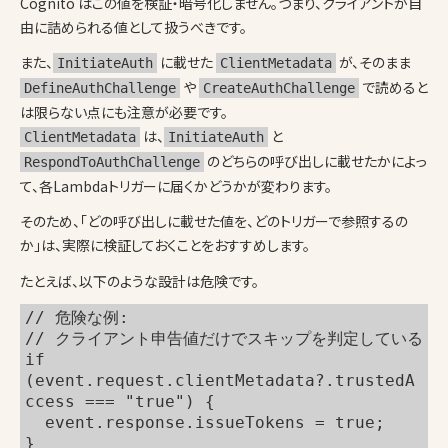
Cognito はこの値を検証・暗号化しません。つまり、クライアントが自
由に詰められる値として扱うべきです。
また、
に載せた
が、そのまま
InitiateAuth
ClientMetadata
や
で読めると
DefineAuthChallenge
CreateAuthChallenge
は限らない点にも注意が必要です。
は、
と
ClientMetadata
InitiateAuth
のどちらの呼び出しに載せたかによっ
RespondToAuthChallenge
て、各Lambdaトリガーに届くかどうかが変わります。
そのため、「どの呼び出しに載せた値を、どのトリガーで参照するの
か」は、実際に検証しておくことをおすすめします。
たとえば、以下のような設計は危険です。
// 危険な例:
// クライアント申告値だけでスキップを判定している
if 
(event.request.clientMetadata?.trustedA
ccess === "true") {
  event.response.issueTokens = true;
}