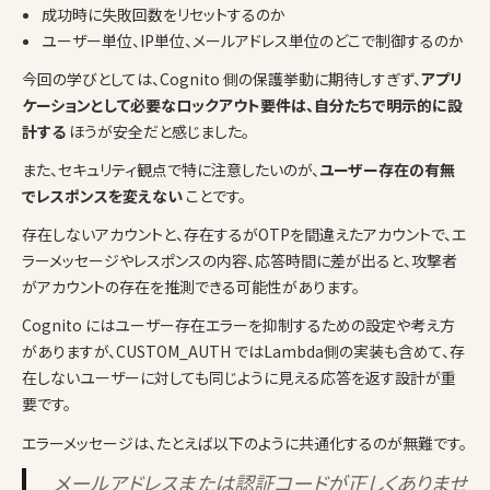
成功時に失敗回数をリセットするのか
ユーザー単位、IP単位、メールアドレス単位のどこで制御するのか
今回の学びとしては、Cognito 側の保護挙動に期待しすぎず、
アプリ
ケーションとして必要なロックアウト要件は、自分たちで明示的に設
計する
ほうが安全だと感じました。
また、セキュリティ観点で特に注意したいのが、
ユーザー存在の有無
でレスポンスを変えない
ことです。
存在しないアカウントと、存在するがOTPを間違えたアカウントで、エ
ラーメッセージやレスポンスの内容、応答時間に差が出ると、攻撃者
がアカウントの存在を推測できる可能性があります。
Cognito にはユーザー存在エラーを抑制するための設定や考え方
がありますが、CUSTOM_AUTH ではLambda側の実装も含めて、存
在しないユーザーに対しても同じように見える応答を返す設計が重
要です。
エラーメッセージは、たとえば以下のように共通化するのが無難です。
メールアドレスまたは認証コードが正しくありませ