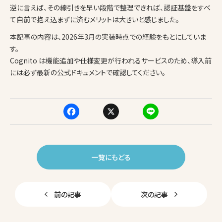
逆に言えば、その線引きを早い段階で整理できれば、認証基盤をすべ
て自前で抱え込まずに済むメリットは大きいと感じました。
本記事の内容は、2026年3月の実装時点での経験をもとにしていま
す。
Cognito は機能追加や仕様変更が行われるサービスのため、導入前
には必ず最新の公式ドキュメントで確認してください。
F
X
Li
a
n
c
e
一覧にもどる
e
b
前の記事
次の記事
o