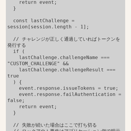
    return event;
  }
  const lastChallenge = 
session[session.length - 1];
  // チャレンジが正しく通過していればトークンを
発行する
  if (
    lastChallenge.challengeName === 
"CUSTOM_CHALLENGE" &&
    lastChallenge.challengeResult === 
true
  ) {
    event.response.issueTokens = true;
    event.response.failAuthentication = 
false;
    return event;
  }
  // 失敗が続いた場合はここで打ち切る