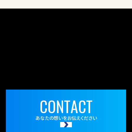
o
k
C
O
N
T
A
C
T
あなたの想いをお伝えください