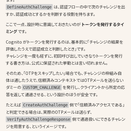
は、認証フローの中で次のチャレンジを出
DefineAuthChallenge
すか、認証成功とするかを判断する役割を持ちます。
ここで一点、設計時に意識しておきたいのが
トークンを発行するタイ
ミング
です。
Cognito がトークンを発行するのは、基本的に「チャレンジの結果を
評価したうえで認証成立と判断したとき」です。
チャレンジを一度も経ずに、初回呼び出しでいきなりトークンを発行
する書き方は、公式に保証された挙動とは言い切れません。
そのため、「OTPをスキップしたい」場合でも、チャレンジの枠組み自
体は通したうえで、信頼済みコンテキストではOTPメールを送らない
ダミーの
を発行し、クライアントから所定の応
CUSTOM_CHALLENGE
答を返して通過させる、という設計のほうが安全です。
たとえば
側で「信頼済みアクセスである」
CreateAuthChallenge
と判定できる場合は、実際のOTPメールは送らず、
側で通過扱いにできるチャレン
VerifyAuthChallengeResponse
ジを用意する、というイメージです。