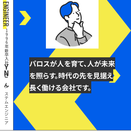
SYSTEM ENGINEER
1
9
9
6
年新卒入社
パロスが人を育て、人が未来
Y
N
を照らす。時代の先を見据え
さん
長く働ける会社です。
システムエンジニア