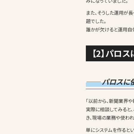
みになっていました。
また、そうした運用が
題でした。
誰かが欠けると運用自
【2】パロ
── パロスに
「以前から、新聞業界
実際に相談してみると
き、現場の業務や使わ
単にシステムを作るとい