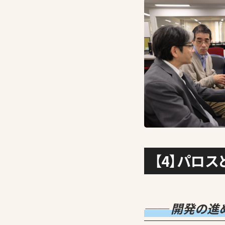
【4】パロス
── 開発の進