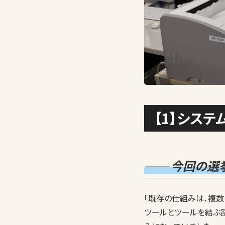
【1】シス
── 今回の選
「既存の仕組みは、複
ツールとツールを結ぶ