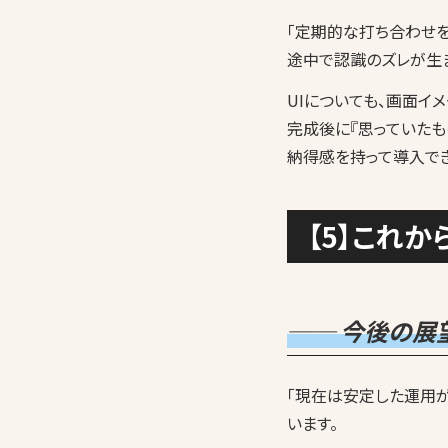
「定期的な打ち合わせ
途中で認識のズレが生
UIについても、画面イ
完成後に『思っていたも
納得感を持って導入でき
【5】これか
── 今後の展
「現在は安定した運用
います。