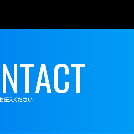
O
N
T
A
C
T
お伝えください