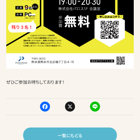
ぜひご参加お待ちしております！
F
X
Li
a
n
c
e
一覧にもどる