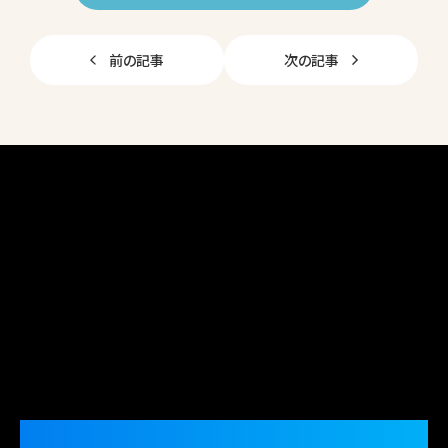
e
b
前の記事
次の記事
o
o
k