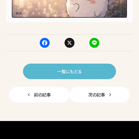
F
X
Li
a
n
c
e
一覧にもどる
e
b
前の記事
次の記事
o
o
k