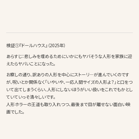
検証①『ドールハウス』（2025年）
あらすじ：悲しみを埋めるためにいかにもヤバそうな人形を家族に迎
えたらヤバいことになった。
お察しの通り、訳ありの人形を中心にストーリ―が進んでいくのです
が、呪いとか関係なく「いやいや、一応人間サイズの人形よ？」と口をつ
いて出てしまうくらい、人形にしないほうがいい扱いをこれでもかとし
ていていっそ清々しいです。
人形ホラーの王道も取り入れつつ、最後まで目が離せない面白い映
画でした。