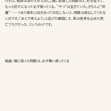
けれど、結果はあの人形と同じ。雑に処理した問題ほど、形を変えて、
もっと厄介になって必ず戻ってくる。 “やつ”は生きていた。きちんと”供
養”——つまり根本に向き合って対応しないと、問題は成仏してくれな
いのです。「あとで考えよう」と逃げた瞬間こそ、実は思考を止めた死
亡フラグだった、というわけです。
結論：雑に扱った問題は、必ず舞い戻ってくる