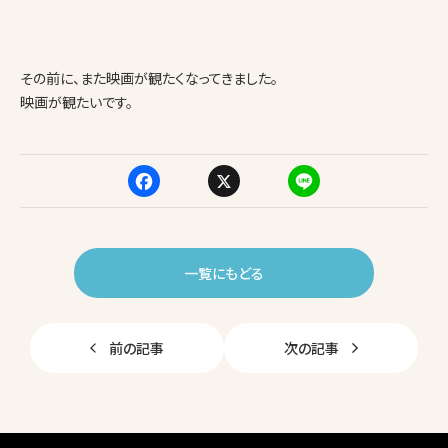
その前に、また映画が観たくなってきました。
映画が観たいです。
F
X
Li
a
n
c
e
一覧にもどる
e
b
前の記事
次の記事
o
o
k