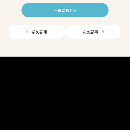
a
n
c
e
一覧にもどる
e
b
前の記事
次の記事
o
o
k