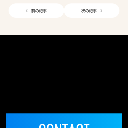
b
前の記事
次の記事
o
o
k