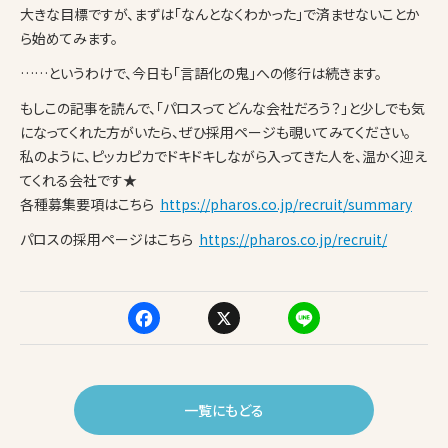
大きな目標ですが、まずは「なんとなくわかった」で済ませないことか
ら始めてみます。
……というわけで、今日も「言語化の鬼」への修行は続きます。
もしこの記事を読んで、「パロスってどんな会社だろう？」と少しでも気
になってくれた方がいたら、ぜひ採用ページも覗いてみてください。
私のように、ピッカピカでドキドキしながら入ってきた人を、温かく迎え
てくれる会社です★
各種募集要項はこちら
https://pharos.co.jp/recruit/summary
パロスの採用ページはこちら
https://pharos.co.jp/recruit/
F
X
Li
a
n
c
e
一覧にもどる
e